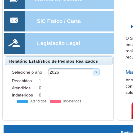
SIC Físico / Carta
O S
Legislação Legal
enc
rea
rec
Relatório Estatístico de Pedidos Realizados
Ma
Selecione o ano
2026
Ant
Recebidos
1
con
Atendidos
0
soli
Indeferidos
0
Prefei